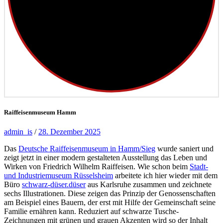
Raiffeisenmuseum Hamm
admin_is
/
28. Dezember 2025
Das
Deutsche Raiffeisenmuseum in Hamm/Sieg
wurde saniert und
zeigt jetzt in einer modern gestalteten Ausstellung das Leben und
Wirken von Friedrich Wilhelm Raiffeisen. Wie schon beim
Stadt-
und Industriemuseum Rüsselsheim
arbeitete ich hier wieder mit dem
Büro
schwarz-düser.düser
aus Karlsruhe zusammen und zeichnete
sechs Illustrationen. Diese zeigen das Prinzip der Genossenschaften
am Beispiel eines Bauern, der erst mit Hilfe der Gemeinschaft seine
Familie ernähren kann. Reduziert auf schwarze Tusche-
Zeichnungen mit grünen und grauen Akzenten wird so der Inhalt